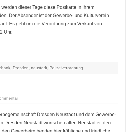
Postkarte
 werden dieser Tage diese Postkarte in ihrem
nden. Der Absender ist der Gewerbe- und Kulturverein
adt. Es geht um die Verordnung zum Verkauf von
2 Uhr.
chank
,
Dresden
,
neustadt
,
Polizeiverordnung
zu
ommentar
Frohe
Weihnachten!
erbegemeinschaft Dresden Neustadt und dem Gewerbe-
in Dresden Neustadt wünschen allen Neustädter, den
den Gewerbetreibenden hier fröhliche und friedliche