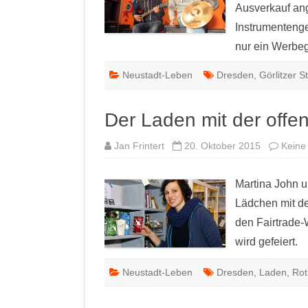
Ausverkauf ang
Instrumentenges
nur ein Werbe
Neustadt-Leben
Dresden
,
Görlitzer S
Der Laden mit der off
Jan Frintert
20. Oktober 2015
Keine
Martina John u
Lädchen mit d
den Fairtrade-
wird gefeiert.
Neustadt-Leben
Dresden
,
Laden
,
Rot