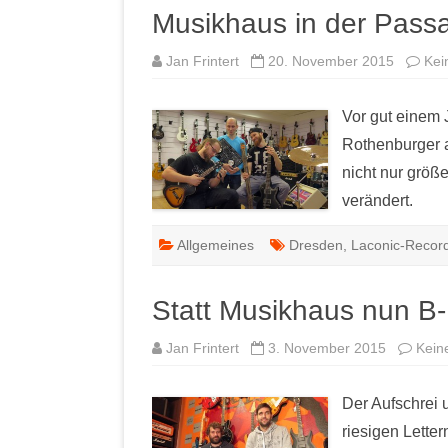
Musikhaus in der Pass
Jan Frintert
20. November 2015
Kei
Vor gut einem 
Rothenburger 
nicht nur größ
verändert.
Allgemeines
Dresden
,
Laconic-Recor
Statt Musikhaus nun B
Jan Frintert
3. November 2015
Kein
Der Aufschrei 
riesigen Lette