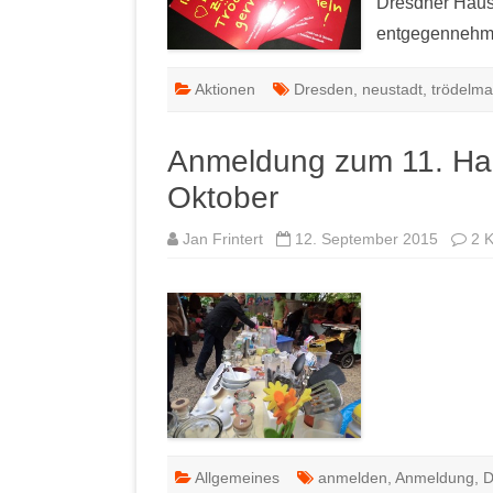
Dresdner Haus-
entgegennehm
Aktionen
Dresden
,
neustadt
,
trödelma
Anmeldung zum 11. Hau
Oktober
Jan Frintert
12. September 2015
2 
Allgemeines
anmelden
,
Anmeldung
,
D