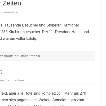
r Zeiten
zu
Kommentare
Bester
Trödelmarkt
aller
e. Tausende Besucher und Stöberer. Herrlicher
Zeiten
 285 Kirchturmbesucher. Der 11. Dresdner Haus- und
 war ein voller Erfolg.
delmarkt
,
neustadt
,
trödeln
t
zu
ine Kommentare
Trödelmarkt
ausgebucht
 leid, aber alle Höfe sind komplett voll. Mehr als 270
 haben sich angemeldet. Weitere Anmeldungen zum 11.