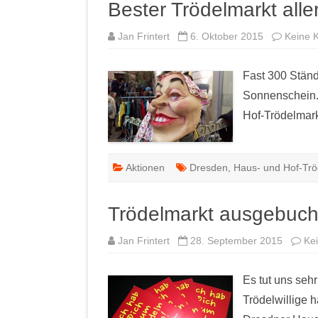
Bester Trödelmarkt alle
Jan Frintert
6. Oktober 2015
Keine 
Fast 300 Ständ
Sonnenschein.
Hof-Trödelmarkt
Aktionen
Dresden
,
Haus- und Hof-Trö
Trödelmarkt ausgebuch
Jan Frintert
28. September 2015
Ke
Es tut uns sehr
Trödelwillige