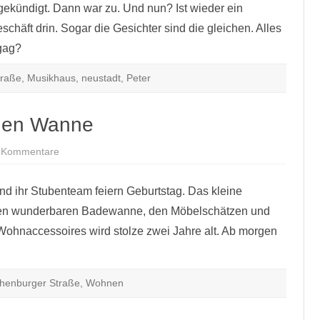
ekündigt. Dann war zu. Und nun? Ist wieder ein
chäft drin. Sogar die Gesichter sind die gleichen. Alles
gag?
traße
,
Musikhaus
,
neustadt
,
Peter
enen Wanne
zu
 Kommentare
Der
Laden
mit
nd ihr Stubenteam feiern Geburtstag. Das kleine
der
offenen
en wunderbaren Badewanne, den Möbelschätzen und
Wanne
Wohnaccessoires wird stolze zwei Jahre alt. Ab morgen
henburger Straße
,
Wohnen