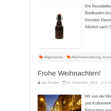
Die Neustädter
Briefkasten fi
Dresden Neust
Alkohol nach 2
Allgemeines
Alkoholverordnung
,
Auss
Frohe Weihnachten!
Jan Frintert
21. Dezember 2015
1 K
Wir von der W
und Kulturvere
Besuchern und 