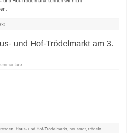
 und Hof-Trödelmarkt können wir nicht
en.
rkt
s- und Hof-Trödelmarkt am 3.
zu
Kommentare
Anmeldung
zum
11.
Haus-
und
Hof-
Trödelmarkt
am
3.
Oktober
resden
,
Haus- und Hof-Trödelmarkt
,
neustadt
,
trödeln