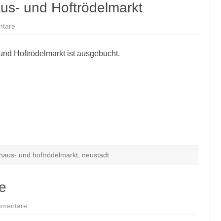
s- und Hoftrödelmarkt
zu
tare
Anmeldung
zum
12.
und Hoftrödelmarkt ist ausgebucht.
Haus-
und
Hoftrödelmarkt
haus- und hoftrödelmarkt
,
neustadt
e
zu
mmentare
Befragung
per