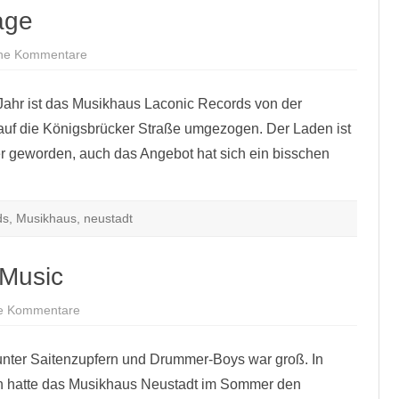
age
zu
ne Kommentare
Musikhaus
in
der
Jahr ist das Musikhaus Laconic Records von der
Passage
auf die Königsbrücker Straße umgezogen. Der Laden ist
er geworden, auch das Angebot hat sich ein bisschen
ds
,
Musikhaus
,
neustadt
-Music
zu
e Kommentare
Statt
Musikhaus
nun
unter Saitenzupfern und Drummer-Boys war groß. In
B-
Music
rn hatte das Musikhaus Neustadt im Sommer den