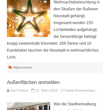
Weihnachtsbeleuchtung in
den Straßen der Äußeren
Neustadt gehängt.
Insgesamt werden 155
Lichterketten aufgehängt,
die Gesamtlänge beträgt
knapp zweieinhalb Kilometer. 169 Sterne und 10
Kandelaber tauchen die Neustadt in weihnachtliches
Licht.
Allgemeines
Außenflächen anmelden
zu
Jan Frintert
22. März 2022
Keine Kommentare
Außenflä
anmelde
Wie die Stadtverwaltung