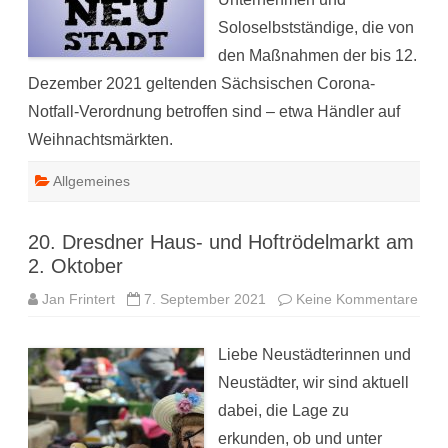
Soloselbstständige, die von
den Maßnahmen der bis 12.
Dezember 2021 geltenden Sächsischen Corona-
Notfall-Verordnung betroffen sind – etwa Händler auf
Weihnachtsmärkten.
Allgemeines
20. Dresdner Haus- und Hoftrödelmarkt am
2. Oktober
zu
Jan Frintert
7. September 2021
Keine Kommentare
20.
Dres
Haus
Liebe Neustädterinnen und
und
Hoft
Neustädter, wir sind aktuell
am
2.
dabei, die Lage zu
Okto
erkunden, ob und unter