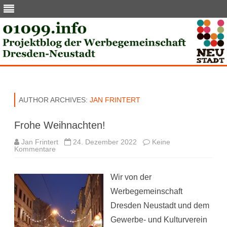
Skip
to
content
AUTHOR ARCHIVES:
JAN FRINTERT
Frohe Weihnachten!
Jan Frintert
24. Dezember 2022
Keine
zu
Kommentare
Frohe
Weihnachten!
Wir von der
Werbegemeinschaft
Dresden Neustadt und dem
Gewerbe- und Kulturverein