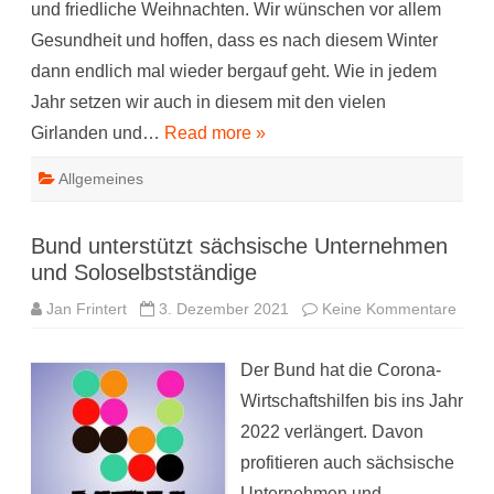
und friedliche Weihnachten. Wir wünschen vor allem
Gesundheit und hoffen, dass es nach diesem Winter
dann endlich mal wieder bergauf geht. Wie in jedem
Jahr setzen wir auch in diesem mit den vielen
Girlanden und…
Read more »
Allgemeines
Bund unterstützt sächsische Unternehmen
und Soloselbstständige
zu
Jan Frintert
3. Dezember 2021
Keine Kommentare
Bund
unter
sächs
Der Bund hat die Corona-
Unte
und
Wirtschaftshilfen bis ins Jahr
Solos
2022 verlängert. Davon
profitieren auch sächsische
Unternehmen und