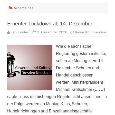
Allgemeines
Erneuter Lockdown ab 14. Dezember
zu
Jan Frintert
9. Dezember 2020
Keine Kommentare
Erneu
Lock
ab
Wie die sächsische
14.
Deze
Regierung gestern mitteilte,
sollen ab Montag, dem 14.
Dezember Schulen und
Handel geschlossen
werden. Ministerpräsident
Michael Kretschmer (CDU)
sagte , dass die bisherigen Regeln nicht ausreichen. In
der Folge werden ab Montag Kitas, Schulen,
Horteinrichtungen und Einzelhandelsgeschäfte