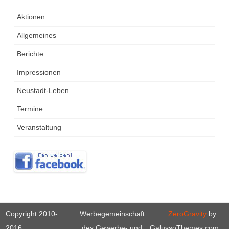
Aktionen
Allgemeines
Berichte
Impressionen
Neustadt-Leben
Termine
Veranstaltung
Copyright 2010-
Werbegemeinschaft
ZeroGravity
by
2016
des Gewerbe- und
GalussoThemes.com