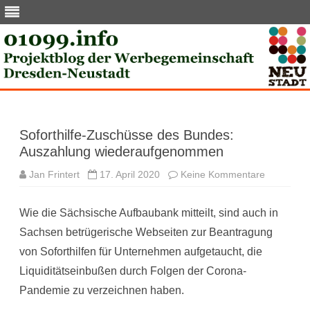
Skip
to
content
Soforthilfe-Zuschüsse des Bundes:
Auszahlung wiederaufgenommen
zu
Jan Frintert
17. April 2020
Keine Kommentare
Soforthilfe
Zuschüss
des
Wie die Sächsische Aufbaubank mitteilt, sind auch in
Bundes:
Auszahlu
Sachsen betrügerische Webseiten zur Beantragung
wiederau
von Soforthilfen für Unternehmen aufgetaucht, die
Liquiditätseinbußen durch Folgen der Corona-
Pandemie zu verzeichnen haben.