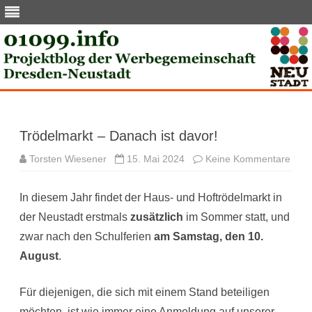
Skip
to
content
Trödelmarkt – Danach ist davor!
zu
Torsten Wiesener
15. Mai 2024
Keine Kommentare
Tröd
–
Dan
In diesem Jahr findet der Haus- und Hoftrödelmarkt in
ist
davo
der Neustadt erstmals
zusätzlich
im Sommer statt, und
zwar nach den Schulferien
am Samstag, den 10.
August
.
Für diejenigen, die sich mit einem Stand beteiligen
möchten, ist wie immer eine Anmeldung auf unserer