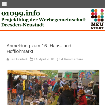
Skip
to
content
Anmeldung zum 16. Haus- und
Hofflohmarkt
zu
Jan Frintert
14. April 2018
4 Kommentare
Anmeldung
zum
16.
Haus-
und
Hofflohmarkt