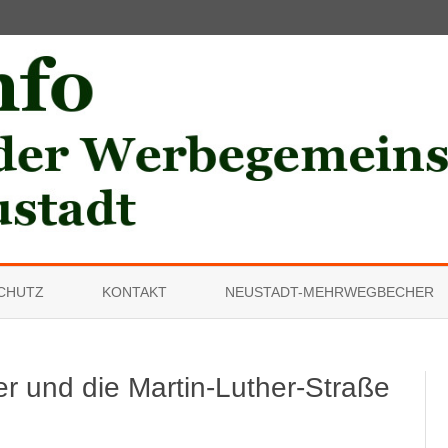
Skip
to
CHUTZ
KONTAKT
NEUSTADT-MEHRWEGBECHER
content
er und die Martin-Luther-Straße