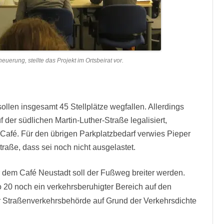
uerung, stellte das Projekt im Ortsbeirat vor.
ollen insgesamt 45 Stellplätze wegfallen. Allerdings
f der südlichen Martin-Luther-Straße legalisiert,
Café. Für den übrigen Parkplatzbedarf verwies Pieper
raße, dass sei noch nicht ausgelastet.
dem Café Neustadt soll der Fußweg breiter werden.
 20 noch ein verkehrsberuhigter Bereich auf den
er Straßenverkehrsbehörde auf Grund der Verkehrsdichte