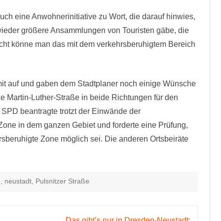
h eine Anwohnerinitiative zu Wort, die darauf hinwies,
 wieder größere Ansammlungen von Touristen gäbe, die
icht könne man das mit dem verkehrsberuhigtem Bereich
it auf und gaben dem Stadtplaner noch einige Wünsche
ie Martin-Luther-Straße in beide Richtungen für den
 SPD beantragte trotzt der Einwände der
one in dem ganzen Gebiet und forderte eine Prüfung,
rsberuhigte Zone möglich sei. Die anderen Ortsbeiräte
e
,
neustadt
,
Pulsnitzer Straße
Das gibt’s nur in Dresden-Neustadt: