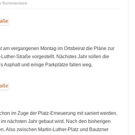
zu
e Kommentare
So
werden
die
Pulsnitzer
und
die
Martin-
Luther-
Straße
saniert
 am vergangenen Montag im Ortsbeirat die Pläne zur
-Luther-Straße vorgestellt. Nächstes Jahr sollen die
t’s Asphalt und einige Parkplätze fallen weg.
schon im Zuge der Platz-Erneuerung mit saniert werden.
 im nächsten Jahr gebaut wird. Nach den bisherigen
en. Also zwischen Martin-Luther-Platz und Bautzner