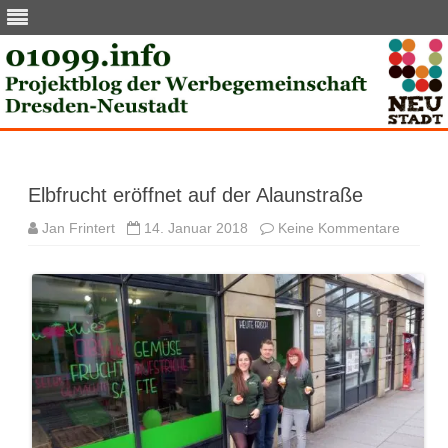
Skip
to
content
Elbfrucht eröffnet auf der Alaunstraße
zu
Jan Frintert
14. Januar 2018
Keine Kommentare
Elbfruc
eröffnet
auf
der
Alaunst