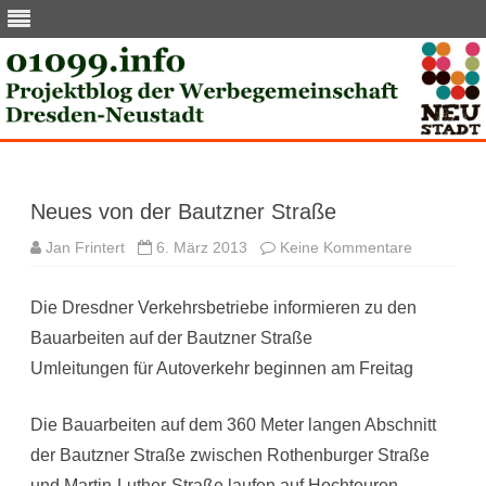
Skip
to
content
Neues von der Bautzner Straße
zu
Jan Frintert
6. März 2013
Keine Kommentare
Neues
von
der
Die Dresdner Verkehrsbetriebe informieren zu den
Bautzner
Straße
Bauarbeiten auf der Bautzner Straße
Umleitungen für Autoverkehr beginnen am Freitag
Die Bauarbeiten auf dem 360 Meter langen Abschnitt
der Bautzner Straße zwischen Rothenburger Straße
und Martin-Luther-Straße laufen auf Hochtouren.