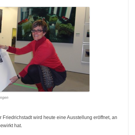
schauen!“
Kunst
mit
der
Werbegemeinschaft
tungen
 Friedrichstadt wird heute eine Ausstellung eröffnet, an
wirkt hat.