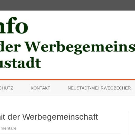
Skip
to
CHUTZ
KONTAKT
NEUSTADT-MEHRWEGBECHER
content
mit der Werbegemeinschaft
zu
mmentare
„Mal