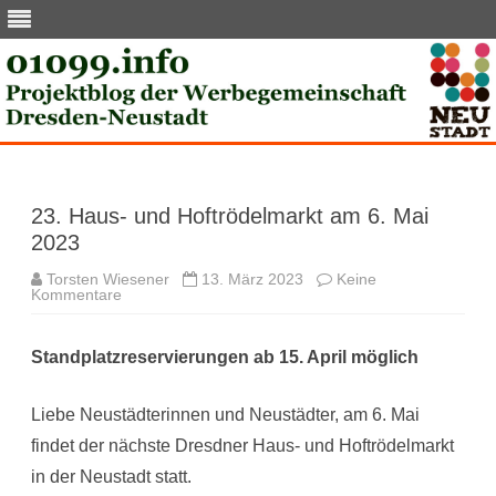
Skip
to
content
23. Haus- und Hoftrödelmarkt am 6. Mai
2023
Torsten Wiesener
13. März 2023
Keine
zu
Kommentare
23.
Haus-
und
Hoftrödelmarkt
Standplatzreservierungen ab 15. April möglich
am
6.
Mai
Liebe Neustädterinnen und Neustädter, am 6. Mai
2023
findet der nächste Dresdner Haus- und Hoftrödelmarkt
in der Neustadt statt.