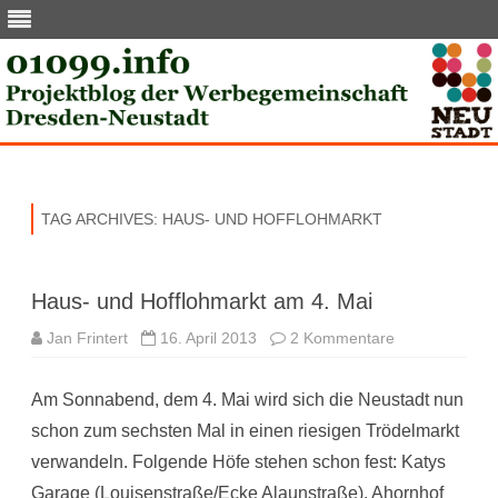
Skip
to
content
TAG ARCHIVES:
HAUS- UND HOFFLOHMARKT
Haus- und Hofflohmarkt am 4. Mai
zu
Jan Frintert
16. April 2013
2 Kommentare
Haus-
und
Hofflohmarkt
Am Sonnabend, dem 4. Mai wird sich die Neustadt nun
am
4.
schon zum sechsten Mal in einen riesigen Trödelmarkt
Mai
verwandeln. Folgende Höfe stehen schon fest: Katys
Garage (Louisenstraße/Ecke Alaunstraße), Ahornhof