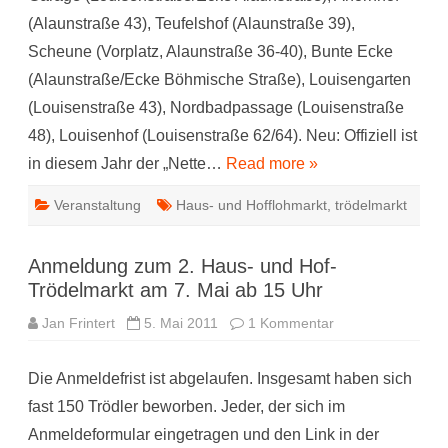
(Alaunstraße 43), Teufelshof (Alaunstraße 39),
Scheune (Vorplatz, Alaunstraße 36-40), Bunte Ecke
(Alaunstraße/Ecke Böhmische Straße), Louisengarten
(Louisenstraße 43), Nordbadpassage (Louisenstraße
48), Louisenhof (Louisenstraße 62/64). Neu: Offiziell ist
in diesem Jahr der „Nette…
Read more »
Veranstaltung
Haus- und Hofflohmarkt
,
trödelmarkt
Anmeldung zum 2. Haus- und Hof-
Trödelmarkt am 7. Mai ab 15 Uhr
zu
Jan Frintert
5. Mai 2011
1 Kommentar
Anmeldung
zum
2.
Die Anmeldefrist ist abgelaufen. Insgesamt haben sich
Haus-
und
fast 150 Trödler beworben. Jeder, der sich im
Hof-
Trödelmarkt
Anmeldeformular eingetragen und den Link in der
am