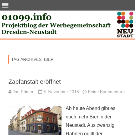
Skip
to
content
TAG ARCHIVES:
BIER
Zapfanstalt eröffnet
zu
Jan Frintert
6. November 2015
Keine Kommentare
Zapfa
eröff
Ab heute Abend gibt es
noch mehr Bier in der
Neustadt. Aus zwanzig
Hähnen quillt der