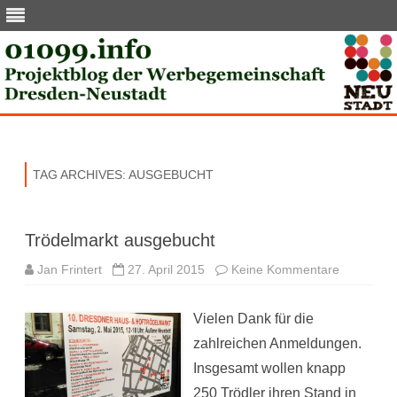
Skip
to
content
TAG ARCHIVES:
AUSGEBUCHT
Trödelmarkt ausgebucht
zu
Jan Frintert
27. April 2015
Keine Kommentare
Trödelmar
ausgebuc
Vielen Dank für die
zahlreichen Anmeldungen.
Insgesamt wollen knapp
250 Trödler ihren Stand in