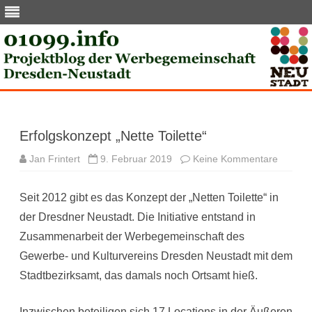
Skip
to
content
Erfolgskonzept „Nette Toilette“
zu
Jan Frintert
9. Februar 2019
Keine Kommentare
Erfolgs
„Nette
Toilette“
Seit 2012 gibt es das Konzept der „Netten Toilette“ in
der Dresdner Neustadt. Die Initiative entstand in
Zusammenarbeit der Werbegemeinschaft des
Gewerbe- und Kulturvereins Dresden Neustadt mit dem
Stadtbezirksamt, das damals noch Ortsamt hieß.
Inzwischen beteiligen sich 17 Locations in der Äußeren