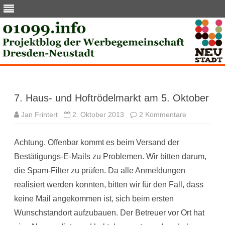
Skip
to
content
7. Haus- und Hoftrödelmarkt am 5. Oktober
zu
Jan Frintert
2. Oktober 2013
2 Kommentare
7.
Haus-
und
Achtung. Offenbar kommt es beim Versand der
Hoftrödelma
am
Bestätigungs-E-Mails zu Problemen. Wir bitten darum,
5.
Oktober
die Spam-Filter zu prüfen. Da alle Anmeldungen
realisiert werden konnten, bitten wir für den Fall, dass
keine Mail angekommen ist, sich beim ersten
Wunschstandort aufzubauen. Der Betreuer vor Ort hat