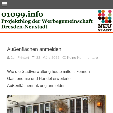
Skip
to
content
Außenflächen anmelden
zu
Jan Frintert
22. März 2022
Keine Kommentare
Außenflä
anmelde
Wie die Stadtverwaltung heute mitteilt, können
Gastronomie und Handel erweiterte
Außenflächennutzung anmelden.