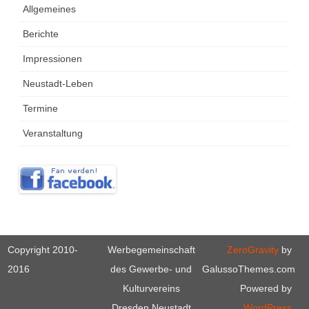
Allgemeines
Berichte
Impressionen
Neustadt-Leben
Termine
Veranstaltung
Copyright 2010-
Werbegemeinschaft
ZeroGravity
by
2016
des Gewerbe- und
GalussoThemes.com
Kulturvereins
Powered by
Dresden Neustadt
WordPress