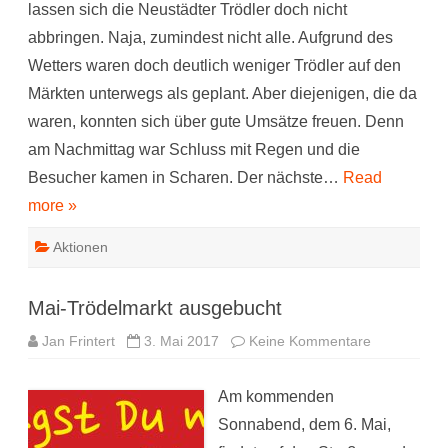
lassen sich die Neustädter Trödler doch nicht
Hoftröd
abbringen. Naja, zumindest nicht alle. Aufgrund des
Wetters waren doch deutlich weniger Trödler auf den
Märkten unterwegs als geplant. Aber diejenigen, die da
waren, konnten sich über gute Umsätze freuen. Denn
am Nachmittag war Schluss mit Regen und die
Besucher kamen in Scharen. Der nächste…
Read
more »
Aktionen
Mai-Trödelmarkt ausgebucht
zu
Jan Frintert
3. Mai 2017
Keine Kommentare
Mai-
Trödelmarkt
ausgebucht
Am kommenden
Sonnabend, dem 6. Mai,