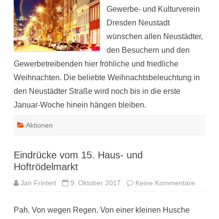
Gewerbe- und Kulturverein
Dresden Neustadt
wünschen allen Neustädter,
den Besuchern und den
Gewerbetreibenden hier fröhliche und friedliche
Weihnachten. Die beliebte Weihnachtsbeleuchtung in
den Neustädter Straße wird noch bis in die erste
Januar-Woche hinein hängen bleiben.
Aktionen
Eindrücke vom 15. Haus- und
Hoftrödelmarkt
zu
Jan Frintert
9. Oktober 2017
Keine Kommentare
Eindrüc
vom
15.
Pah. Von wegen Regen. Von einer kleinen Husche
Haus-
und