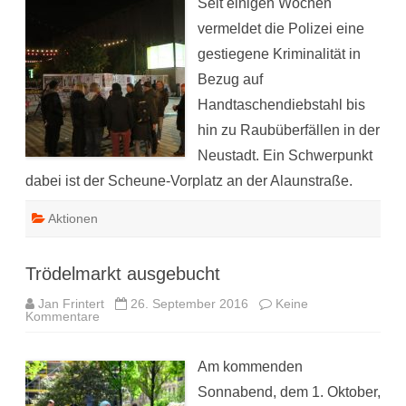
Seit einigen Wochen
der
Alaunstraße
vermeldet die Polizei eine
gestiegene Kriminalität in
Bezug auf
Handtaschendiebstahl bis
hin zu Raubüberfällen in der
Neustadt. Ein Schwerpunkt
dabei ist der Scheune-Vorplatz an der Alaunstraße.
Aktionen
Trödelmarkt ausgebucht
Jan Frintert
26. September 2016
Keine
zu
Kommentare
Trödelmarkt
ausgebucht
Am kommenden
Sonnabend, dem 1. Oktober,