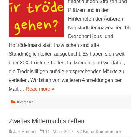
findet auf den Straßen und
Plätzen und in den
Hinterhöfen der Äußeren
Neustadt der inzwischen 14.
Dresdner Haus- und
Hoftrödelmarkt statt. Inzwischen sind alle
Standmöglichkeiten ausgebucht. Es haben sich weit
über 300 Trödler erhalten. Im Moment sind wir dabei,
die Trödelwilligen auf die entsprechenden Märkte zu
verteilen. Wir bitten von weiteren Anmeldungen per
Mail,…
Read more »
Aktionen
Zweites Mitternachtstreffen
zu
Jan Frintert
14. März 2017
Keine Kommentare
Zweites
Mitternac