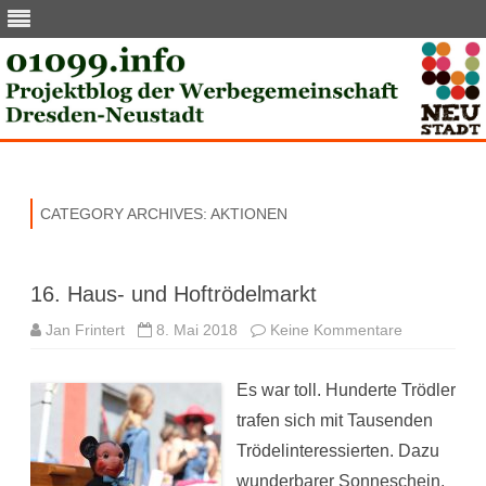
Skip
to
content
CATEGORY ARCHIVES:
AKTIONEN
16. Haus- und Hoftrödelmarkt
zu
Jan Frintert
8. Mai 2018
Keine Kommentare
16.
Haus-
und
Es war toll. Hunderte Trödler
Hoftrödelma
trafen sich mit Tausenden
Trödelinteressierten. Dazu
wunderbarer Sonneschein,