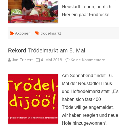
Neustadt-Leben, herrlich.
Hier ein paar Eindrücke.
Aktionen
trödelmarkt
Rekord-Trödelmarkt am 5. Mai
zu
Jan Frintert
4. Mai 2018
Keine Kommentare
Rekord-
Trödelmarkt
am
Am Sonnabend findet 16.
5.
Mai
Mal der Neustädter Haus-
und Hoftrödelmarkt statt. „Es
haben sich fast 400
Trödelwillige angemeldet,
wir haben reagiert und neue
Höfe hinzugewonnen“,