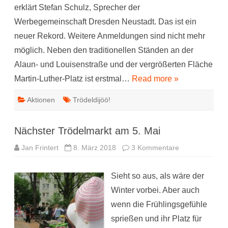
erklärt Stefan Schulz, Sprecher der
Werbegemeinschaft Dresden Neustadt. Das ist ein
neuer Rekord. Weitere Anmeldungen sind nicht mehr
möglich. Neben den traditionellen Ständen an der
Alaun- und Louisenstraße und der vergrößerten Fläche
Martin-Luther-Platz ist erstmal…
Read more »
Aktionen
Trödeldijöö!
Nächster Trödelmarkt am 5. Mai
zu
Jan Frintert
8. März 2018
3 Kommentare
Nächster
Trödelmarkt
am
Sieht so aus, als wäre der
5.
Mai
Winter vorbei. Aber auch
wenn die Frühlingsgefühle
sprießen und ihr Platz für