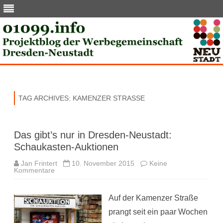
Skip
to
content
TAG ARCHIVES:
KAMENZER STRASSE
Das gibt’s nur in Dresden-Neustadt:
Schaukasten-Auktionen
Jan Frintert
10. November 2015
Keine
zu
Kommentare
Das
gibt’s
nur
in
Auf der Kamenzer Straße
Dresden-
Neustadt:
prangt seit ein paar Wochen
Schaukasten-