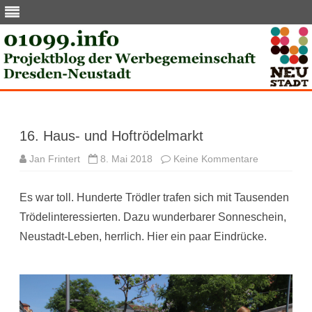
Skip
to
content
16. Haus- und Hoftrödelmarkt
zu
Jan Frintert
8. Mai 2018
Keine Kommentare
16.
Haus-
und
Es war toll. Hunderte Trödler trafen sich mit Tausenden
Hoftrödelma
Trödelinteressierten. Dazu wunderbarer Sonneschein,
Neustadt-Leben, herrlich. Hier ein paar Eindrücke.