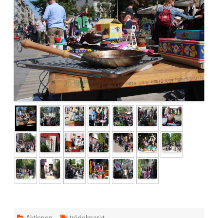
►
Aktionen
trödelmarkt