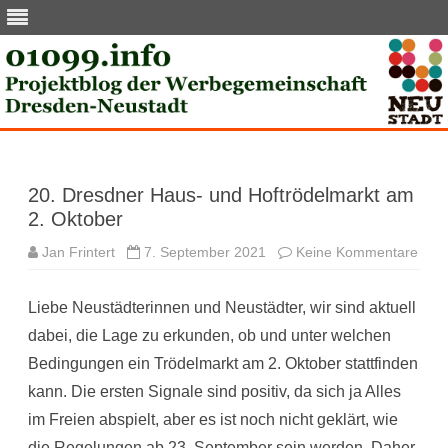
Skip
to
content
20. Dresdner Haus- und Hoftrödelmarkt am
2. Oktober
zu
Jan Frintert
7. September 2021
Keine Kommentare
20.
Dres
Haus
Liebe Neustädterinnen und Neustädter, wir sind aktuell
und
Hoft
dabei, die Lage zu erkunden, ob und unter welchen
am
2.
Bedingungen ein Trödelmarkt am 2. Oktober stattfinden
Okto
kann. Die ersten Signale sind positiv, da sich ja Alles
im Freien abspielt, aber es ist noch nicht geklärt, wie
die Regelungen ab 23. September sein werden. Daher