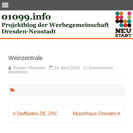
Skip
to
content
Weinzentrale
Torsten Wiesener
19. April 2020
Kommentare
für
deaktiviert
Weinzentrale
Beitragsnavigation
Stoffladen ZIC ZAC
Mutzelhaus Dresden