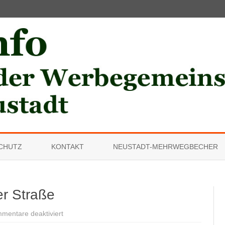
Skip
to
CHUTZ
KONTAKT
NEUSTADT-MEHRWEGBECHER
content
r Straße
für
mentare deaktiviert
Suppenküche