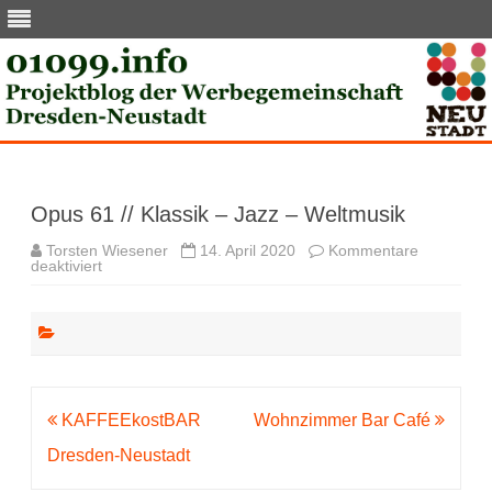
Skip
to
content
Opus 61 // Klassik – Jazz – Weltmusik
Torsten Wiesener
14. April 2020
Kommentare
für
deaktiviert
Opus
61
//
Klassik
–
Jazz
–
Weltmusik
Beitragsnavigation
KAFFEEkostBAR
Wohnzimmer Bar Café
Dresden-Neustadt