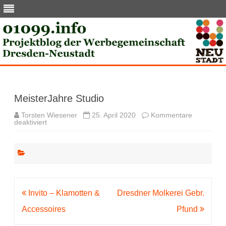
Skip
to
content
MeisterJahre Studio
Torsten Wiesener
25. April 2020
Kommentare
für
deaktiviert
MeisterJahre
Studio
Beitragsnavigation
Invito – Klamotten &
Dresdner Molkerei Gebr.
Accessoires
Pfund