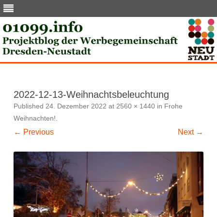
Skip
to
content
2022-12-13-Weihnachtsbeleuchtung
Published
24. Dezember 2022
at
2560 × 1440
in
Frohe
Weihnachten!
.
← Previous
Next →