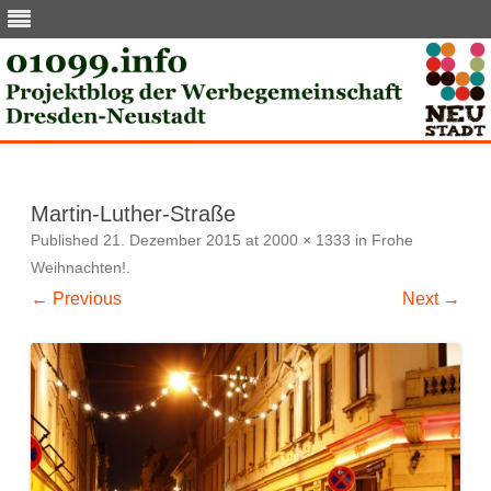
Skip
to
content
Martin-Luther-Straße
Published
21. Dezember 2015
at
2000 × 1333
in
Frohe
Weihnachten!
.
← Previous
Next →