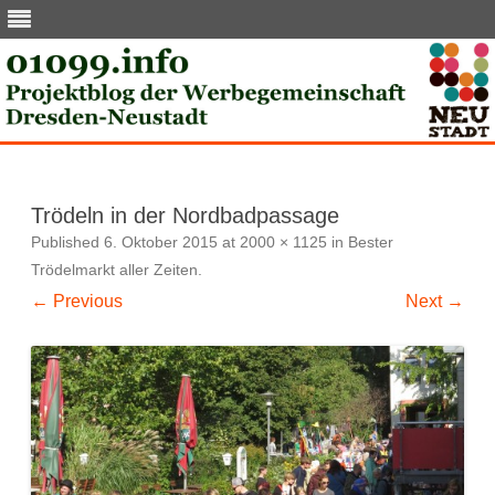
Skip
to
content
Trödeln in der Nordbadpassage
Published
6. Oktober 2015
at
2000 × 1125
in
Bester
Trödelmarkt aller Zeiten
.
← Previous
Next →