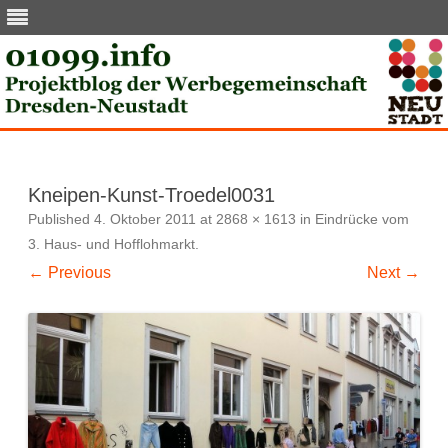
Skip
to
content
Kneipen-Kunst-Troedel0031
Published
4. Oktober 2011
at
2868 × 1613
in
Eindrücke vom
3. Haus- und Hofflohmarkt
.
← Previous
Next →