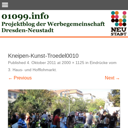
Skip
to
content
Kneipen-Kunst-Troedel0010
Published
4. Oktober 2011
at
2000 × 1125
in
Eindrücke vom
3. Haus- und Hofflohmarkt
.
← Previous
Next →