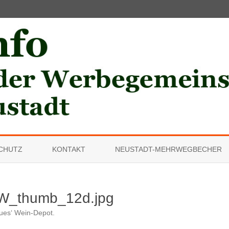
Skip
to
CHUTZ
KONTAKT
NEUSTADT-MEHRWEGBECHER
content
thumb_12d.jpg
ues‘ Wein-Depot
.