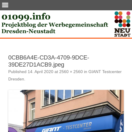
Skip
to
content
0CBB6A4E-CD3A-4709-9DCE-
39DE27D1ACB9.jpeg
Published
14. April 2020
at
2560 × 2560
in
GIANT Testcenter
Dresden
.