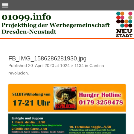
Skip
to
content
FB_IMG_1586286281930.jpg
Published
20. April 2020
at
1024 × 1134
in
Cantina
revolucion
.