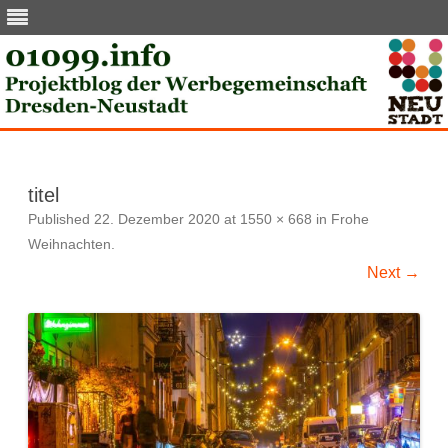
Skip
to
content
titel
Published
22. Dezember 2020
at
1550 × 668
in
Frohe
Weihnachten
.
Next →