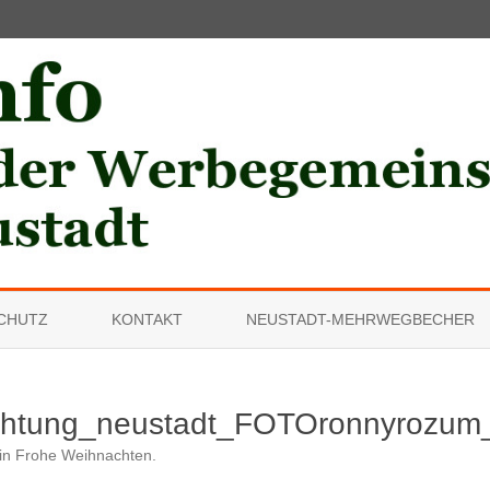
Skip
to
CHUTZ
KONTAKT
NEUSTADT-MEHRWEGBECHER
content
chtung_neustadt_FOTOronnyrozum
in
Frohe Weihnachten
.