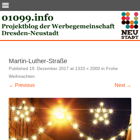
Skip
to
content
Martin-Luther-Straße
Published
19. Dezember 2017
at
1333 × 2000
in
Frohe
Weihnachten
.
← Previous
Next →