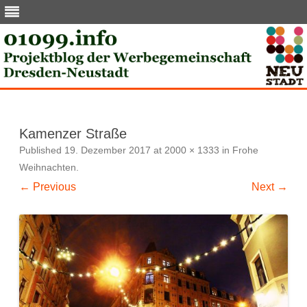
Skip
to
content
Kamenzer Straße
Published
19. Dezember 2017
at
2000 × 1333
in
Frohe
Weihnachten
.
← Previous
Next →