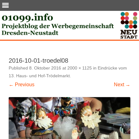
Skip
to
content
2016-10-01-troedel08
Published
8. Oktober 2016
at
2000 × 1125
in
Eindrücke vom
13. Haus- und Hof-Trödelmarkt
.
← Previous
Next →