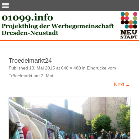
Skip
to
content
Troedelmarkt24
Published
13. Mai 2015
at
640 × 480
in
Eindrücke vom
Trödelmarkt am 2. Mai
.
Next →