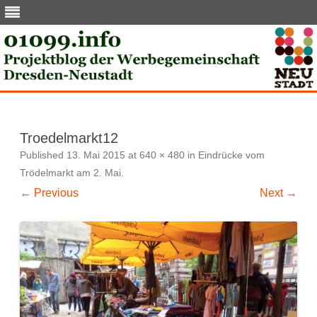
Skip
to
content
Troedelmarkt12
Published
13. Mai 2015
at
640 × 480
in
Eindrücke vom
Trödelmarkt am 2. Mai
.
← Previous
Next →