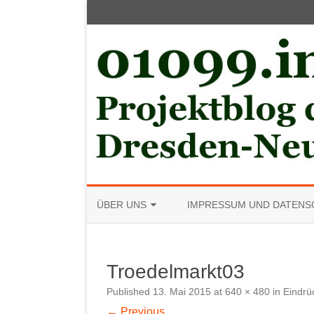
ÜBER UNS
IMPRESSUM UND DATENS
MITGLIED WERDEN
Troedelmarkt03
Published
13. Mai 2015
at
640 × 480
in
Eindrü
← Previous